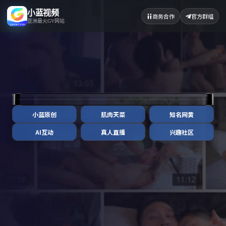
小蓝视频
商务合作
官方群组
亚洲最火GV网站
小蓝原创
肌肉天菜
知名网黄
AI互动
真人直播
兴趣社区